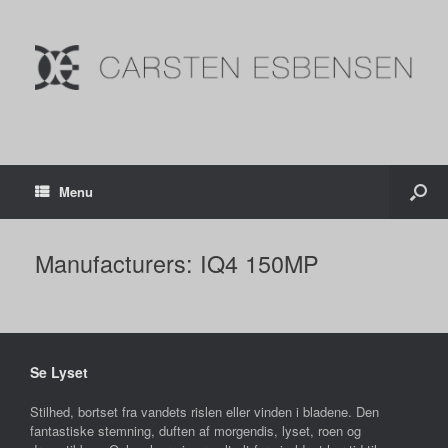
Menu
Manufacturers: IQ4 150MP
Se Lyset
Stilhed, bortset fra vandets rislen eller vinden i bladene. Den
fantastiske stemning, duften af morgendis, lyset, roen og