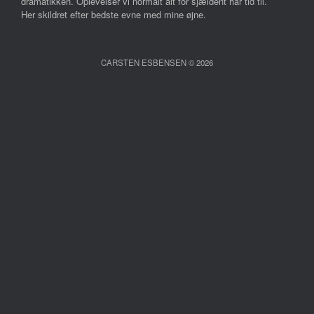
dramatikken. Oplevelser vi normalt alt for sjældent har tid til.
Her skildret efter bedste evne med mine øjne.
CARSTEN ESBENSEN © 2026