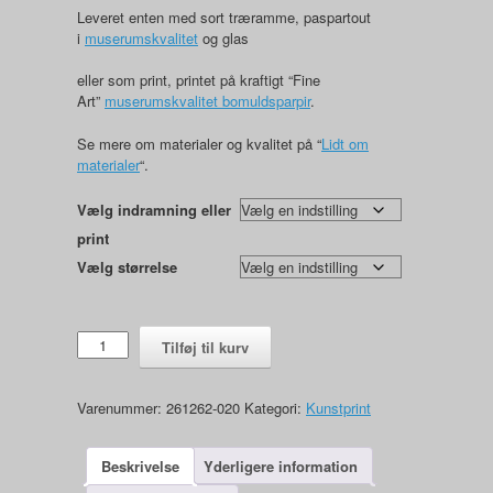
Leveret enten med sort træramme, paspartout
i
muserumskvalitet
og glas
eller som print, printet på kraftigt “Fine
Art”
muserumskvalitet bomuldsparpir
.
Se mere om materialer og kvalitet på “
Lidt om
materialer
“.
Vælg indramning eller
print
Vælg størrelse
Plate
Tilføj til kurv
020
antal
Varenummer:
261262-020
Kategori:
Kunstprint
Beskrivelse
Yderligere information