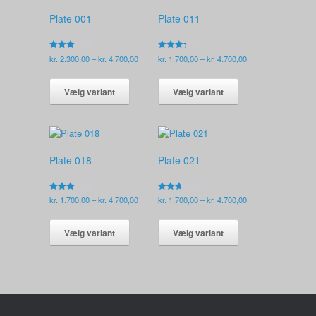
Plate 001
Plate 011
Vurderet
Prisinterval:
Vurderet
Prisinterval:
kr.
2.300,00
–
kr.
4.700,00
kr.
1.700,00
–
kr.
4.700,00
3.09
3.29
kr. 2.300,00
kr. 1.700,00
ud af
ud af 5
Dette
Dette
5
til
til
vare
vare
Vælg variant
Vælg variant
kr. 4.700,00
kr. 4.700,00
har
har
flere
flere
varianter.
varianter.
Mulighederne
Mulighederne
kan
kan
Plate 018
Plate 021
vælges
vælges
på
på
varesiden
varesiden
Vurderet
Prisinterval:
Vurderet
Prisinterval:
kr.
1.700,00
–
kr.
4.700,00
kr.
1.700,00
–
kr.
4.700,00
2.96
2.75
kr. 1.700,00
kr. 1.700,00
ud af
ud af
Dette
Dette
5
5
til
til
vare
vare
Vælg variant
Vælg variant
kr. 4.700,00
kr. 4.700,00
har
har
flere
flere
varianter.
varianter.
Mulighederne
Mulighederne
kan
kan
vælges
vælges