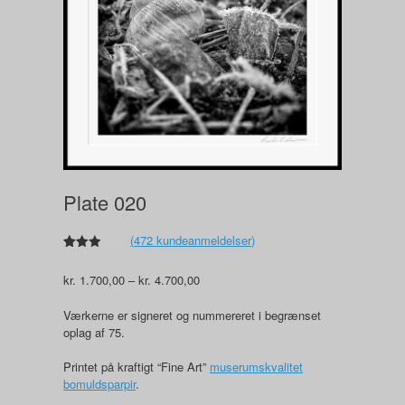
Plate 020
(
472
kundeanmeldelser)
Bedømt
348
som
Prisinterval:
kr.
1.700,00
–
kr.
4.700,00
2.90
ud af
kr. 1.700,00
5
til
Værkerne er signeret og nummereret i begrænset
baseret
kr. 4.700,00
på
oplag af 75.
kundebedømmelser
Printet på kraftigt “Fine Art”
muserumskvalitet
bomuldsparpir
.