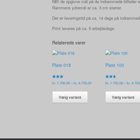
NB! de opgivne mål på de indrammede billeder er
Rammens ydremål er ca. 3 cm størrer.
Der er leveringstid på ca. 14 dage på indramme
Print leveres på ca. 5 arbejdsdage.
Relaterede varer
Plate 018
Plate 100
Vurderet
Prisinterval:
Vurderet
kr.
1.700,00
–
kr.
4.700,00
kr.
1.700,00
–
kr.
4.700
2.96
2.61
kr. 1.700,00
ud af
ud af
Dette
5
5
til
vare
Vælg variant
Vælg variant
kr. 4.700,00
har
flere
varianter.
Mulighederne
kan
vælges
på