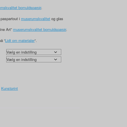
,00
mskvalitet bomuldsparpir
.
 paspartout i
muserumskvalitet
og glas
Fine Art”
muserumskvalitet bomuldsparpir
.
på “
Lidt om materialer
“.
:
Kunstprint