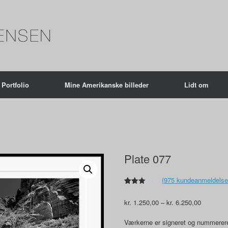
Portfolio
Mine Amerikanske billeder
Lidt om
Plate 077
(
975
kundeanmeldelse
Bedømt
851
som
Prisinterv
kr.
1.250,00
–
kr.
6.250,00
2.97
ud af
kr. 1.250
5
til
Værkerne er signeret og nummerere
baseret