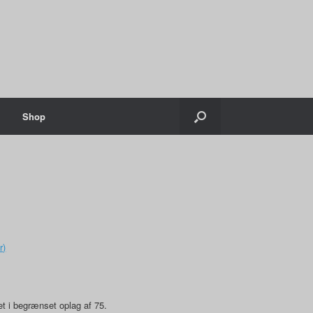
Shop
r)
al:
,00
t i begrænset oplag af 75.