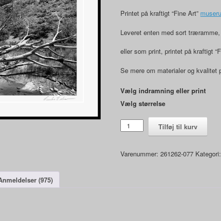
kr. 6.250
på
kundebedømmelser
Printet på kraftigt “Fine Art”
museru
Leveret enten med sort træramme,
eller som print, printet på kraftigt “
Se mere om materialer og kvalitet 
Vælg indramning eller print
Vælg størrelse
Plate
Tilføj til kurv
077
antal
Varenummer:
261262-077
Kategori
Anmeldelser (975)